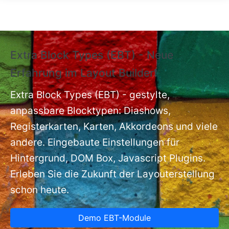
Direkt zum Inhalt
Extra Block Types (EBT) - Neue
❗
Erfahrung im Layout Builder❗
m
Ex
nt
Extra Block Types (EBT) - gestylte,
ba
anpassbare Blocktypen: Diashows,
Registerkarten, Karten, Akkordeons und viele
andere. Eingebaute Einstellungen für
Hintergrund, DOM Box, Javascript Plugins.
Erleben Sie die Zukunft der Layouterstellung
schon heute.
Demo EBT-Module