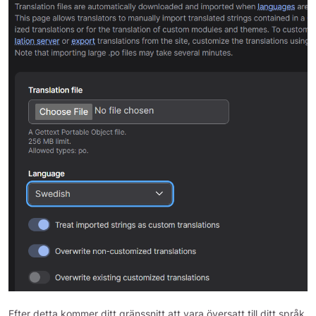
Efter detta kommer ditt gränssnitt att vara översatt till ditt språk.