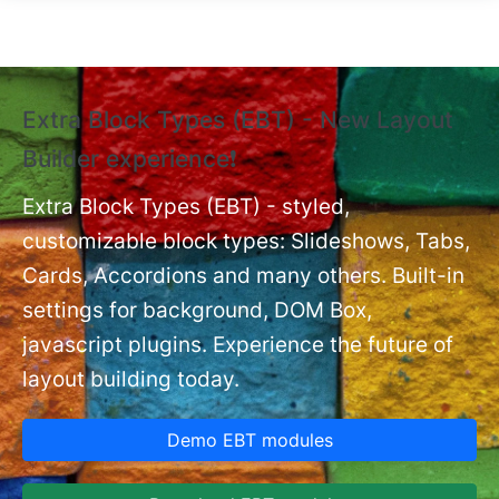
Skip to main content
Extra Block Types (EBT) - New Layout
❗
Builder experience❗
P
Ex
nt
Extra Block Types (EBT) - styled,
set
customizable block types: Slideshows, Tabs,
Cards, Accordions and many others. Built-in
settings for background, DOM Box,
javascript plugins. Experience the future of
layout building today.
Demo EBT modules