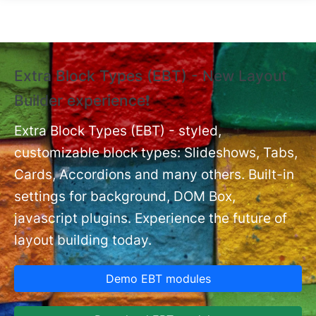
Skip to main content
Extra Block Types (EBT) - New Layout
❗
Builder experience❗
P
Ex
nt
Extra Block Types (EBT) - styled,
set
customizable block types: Slideshows, Tabs,
Cards, Accordions and many others. Built-in
settings for background, DOM Box,
javascript plugins. Experience the future of
layout building today.
Demo EBT modules