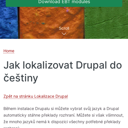
Download EBT modules
Scroll
Home
Jak lokalizovat Drupal do
češtiny
Zpět na stránku Lokalizace Drupal
Během instalace Drupalu si můžete vybrat svůj jazyk a Drupal
automaticky stáhne překlady rozhraní. Můžete si však všimnout,
že mnoho jazyků nemá k dispozici všechny potřebné překlady