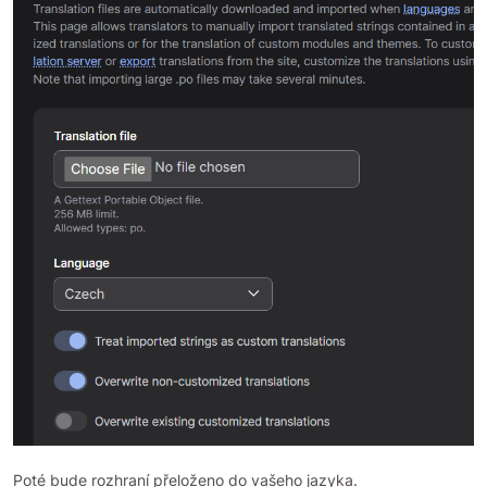
Poté bude rozhraní přeloženo do vašeho jazyka.