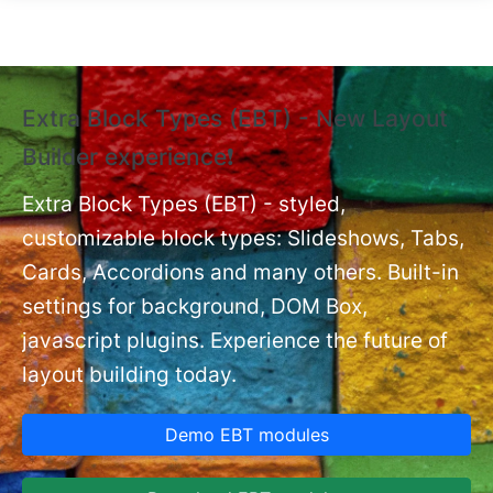
Skip to main content
Extra Block Types (EBT) - New Layout
❗
Builder experience❗
P
Ex
nt
Extra Block Types (EBT) - styled,
set
customizable block types: Slideshows, Tabs,
Cards, Accordions and many others. Built-in
settings for background, DOM Box,
javascript plugins. Experience the future of
layout building today.
Demo EBT modules