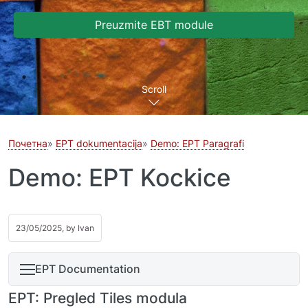
Preuzmite EBT module
Scroll
Почетна
EPT dokumentacija
Demo: EPT Paragrafi
Demo: EPT Kockice
23/05/2025, by
Ivan
EPT Documentation
EPT: Pregled Tiles modula