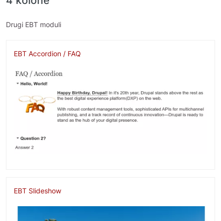
4 kolone
Drugi EBT moduli
EBT Accordion / FAQ
Image
EBT Slideshow
Image