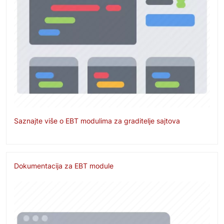
Saznajte više o EBT modulima za graditelje sajtova
Dokumentacija za EBT module
Image