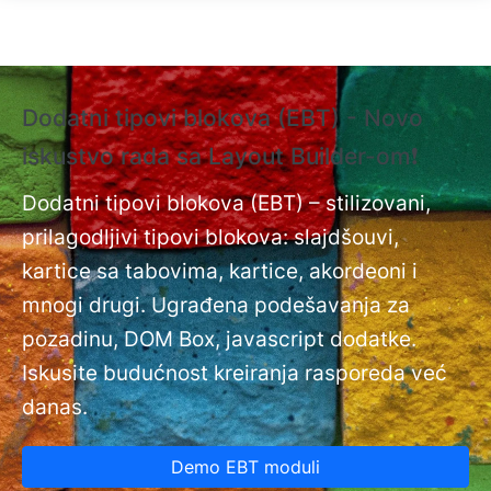
Skip to main content
Dodatni tipovi blokova (EBT) - Novo
❗
iskustvo rada sa Layout Builder-om❗
i
Do
nt
Dodatni tipovi blokova (EBT) – stilizovani,
na
prilagodljivi tipovi blokova: slajdšouvi,
kartice sa tabovima, kartice, akordeoni i
mnogi drugi. Ugrađena podešavanja za
pozadinu, DOM Box, javascript dodatke.
Iskusite budućnost kreiranja rasporeda već
danas.
Demo EBT moduli