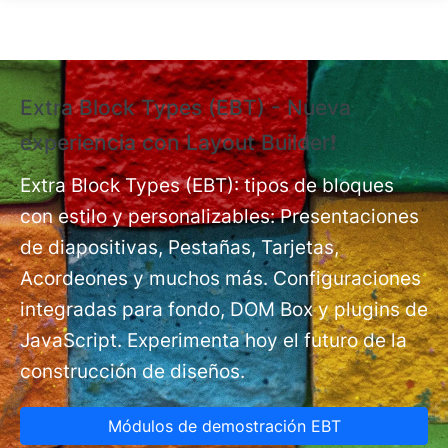
Pasar al contenido principal
Extra Block Types (EBT) - Nueva
❗
experiencia con Layout Builder❗
e
Ex
nt
Extra Block Types (EBT): tipos de bloques
pá
con estilo y personalizables: Presentaciones
de diapositivas, Pestañas, Tarjetas,
Acordeones y muchos más. Configuraciones
integradas para fondo, DOM Box y plugins de
JavaScript. Experimenta hoy el futuro de la
construcción de diseños.
Módulos de demostración EBT