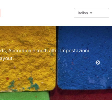
Italian
❗Extra
Extra Paragr
rds, Accordion e molti altri. Impostazioni
layout.
Demo mod