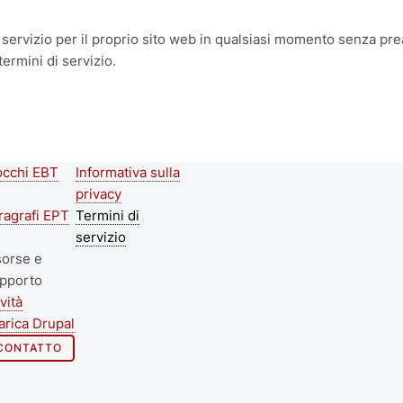
 servizio per il proprio sito web in qualsiasi momento senza pre
ermini di servizio.
occhi EBT
Informativa sulla
econd
Footer menu
privacy
ooter
ragrafi EPT
Termini di
servizio
enu
sorse e
pporto
vità
arica Drupal
CONTATTO