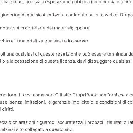
merciale o per qualsiasi esposizione pubblica (commerciale o no
ngineering di qualsiasi software contenuto sul sito web di Drup
nnotazioni proprietarie dai materiali; oppure
cchiare” i materiali su qualsiasi altro server.
li una qualsiasi di queste restrizioni e può essere terminata da
i o alla cessazione di questa licenza, devi distruggere qualsiasi
ono forniti “così come sono”. Il sito DrupalBook non fornisce alc
use, senza limitazioni, le garanzie implicite o le condizioni di 
diritti.
cia dichiarazioni riguardo l’accuratezza, i probabili risultati o l’a
alsiasi sito collegato a questo sito.