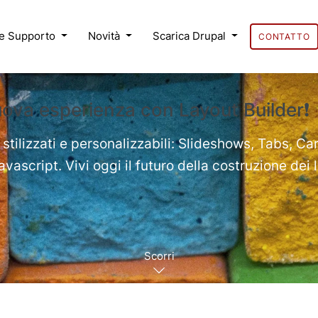
 e Supporto
Novità
Scarica Drupal
CONTATTO
uova esperienza con Layout Builder❗
 stilizzati e personalizzabili: Slideshows, Tabs, Ca
ascript. Vivi oggi il futuro della costruzione dei 
Scorri