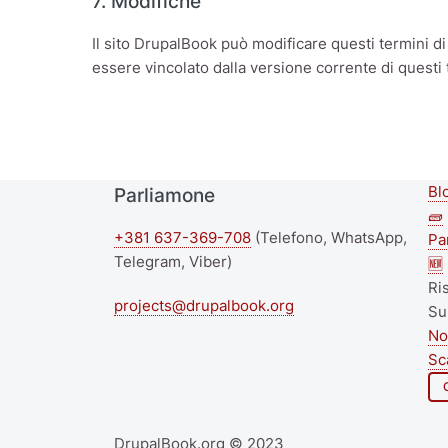
7. Modifiche
Il sito DrupalBook può modificare questi termini di
essere vincolato dalla versione corrente di questi t
Bl
Parliamone
S
🧱
+381 637-369-708
(Telefono, WhatsApp,
f
Pa
Telegram, Viber)
🆕
m
Ri
projects@drupalbook.org
Su
No
Sc
DrupalBook.org © 2023