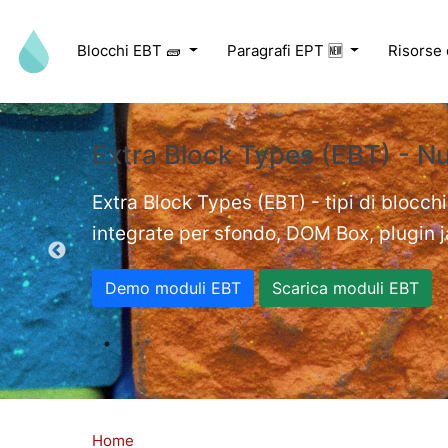
Salta al contenuto principale
Blocchi EBT 🧱
Paragrafi EPT 🆕
Risorse
Extra Block Types (EBT) - N
ed videos.
Extra Block Types (EBT) - tipi di blocchi
integrate per sfondo, DOM Box, plugin jav
Demo moduli EBT
Scarica moduli EBT
Home