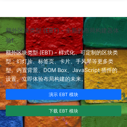
跳转到主要内容
额外区块类型 (EBT) - 全新的布局构建器体
❗
验❗
额外
nt
额外区块类型 (EBT) - 样式化、可定制的区块类
型：幻灯片、标签页、卡片、手风琴等更多类
型。内置背景、DOM Box、JavaScript 插件的
设置。立即体验布局构建的未来。
演示 EBT 模块
下载 EBT 模块