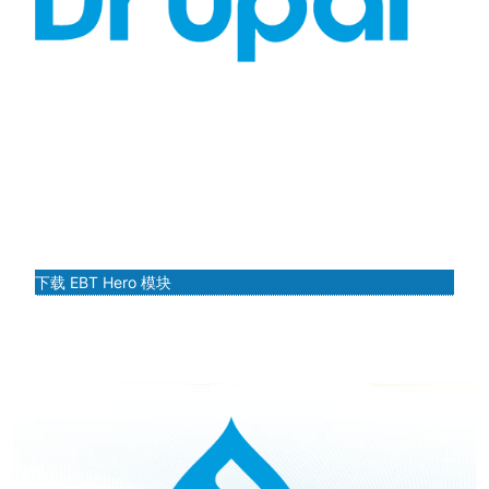
2 列
双栏 Hero 区块是放置在着陆页顶部的一个显著部分，采用动
态布局从一开始就吸引用户。该区块将屏幕分为两列，其中一
列包含引人注目的视觉元素（如图片或背景），另一列则提供
简洁有力的文本或号召性用语。这种布局最大化了内容的影响
力，并提升了整体用户体验。
下载 EBT Hero 模块