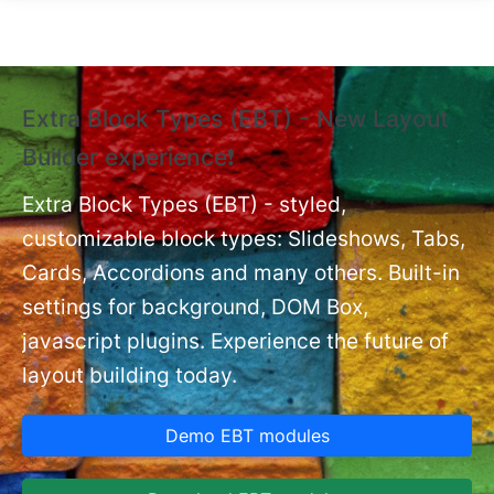
Skip to main content
Extra Block Types (EBT) - New Layout
❗
Builder experience❗
P
Ex
nt
Extra Block Types (EBT) - styled,
set
customizable block types: Slideshows, Tabs,
Cards, Accordions and many others. Built-in
settings for background, DOM Box,
javascript plugins. Experience the future of
layout building today.
Demo EBT modules