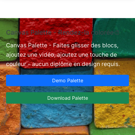
Aller au contenu principal
Canvas Palette - Rendez-la colorée🎨
T
N
Canvas Palette - Faites glisser des blocs,
ajoutez une vidéo, ajoutez une touche de
nt
Ty
couleur - aucun diplôme en design requis.
ty
di
Demo Palette
bi
l’
Download Palette
Ja
fu