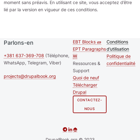
moment sans préavis. En utilisant ce site, vous acceptez d’être
lié par la version en vigueur de ces conditions.
EBT Blocks 🧱
Conditions
Parlons-en
Second
Footer me
EPT Paragraphs
d’utilisation
footer
+381 637-369-708
(Téléphone,
🆕
Politique de
WhatsApp, Telegram, Viber)
Ressources &
confidentialité
menu
Support
projects@drupalbook.org
Quoi de neuf
Télécharger
Drupal
CONTACTEZ-
NOUS
DrupalBook.org © 2023