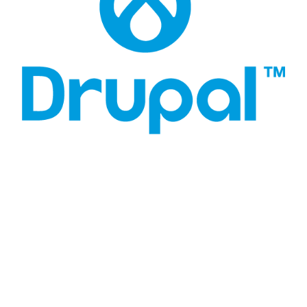
2 Colonnes
Le bloc Hero à 2 colonnes est une section proéminente
placée en haut d’une page d’atterrissage, utilisant une
mise en page dynamique pour engager les utilisateurs dès
le début. Le bloc divise l’écran en deux colonnes : une
colonne contient un élément visuel captivant, comme une
image ou un arrière-plan, tandis que l’autre colonne délivre
un texte concis et persuasif ou un appel à l’action. Cette
disposition maximise l’impact du contenu et améliore
l’expérience utilisateur globale.