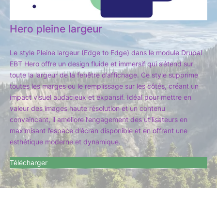
Hero pleine largeur
Le style Pleine largeur (Edge to Edge) dans le module Drupal
EBT Hero offre un design fluide et immersif qui s’étend sur
toute la largeur de la fenêtre d’affichage. Ce style supprime
toutes les marges ou le remplissage sur les côtés, créant un
impact visuel audacieux et expansif. Idéal pour mettre en
valeur des images haute résolution et un contenu
convaincant, il améliore l’engagement des utilisateurs en
maximisant l’espace d’écran disponible et en offrant une
esthétique moderne et dynamique.
Télécharger