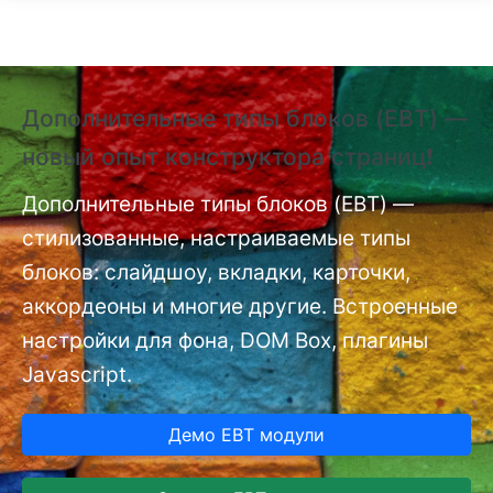
Перейти к основному содержанию
Дополнительные типы блоков (EBT) —
❗
новый опыт конструктора страниц❗
(
п
nt
Дополнительные типы блоков (EBT) —
стилизованные, настраиваемые типы
До
мо
блоков: слайдшоу, вкладки, карточки,
аккордеоны и многие другие. Встроенные
настройки для фона, DOM Box, плагины
Javascript.
Демо EBT модули