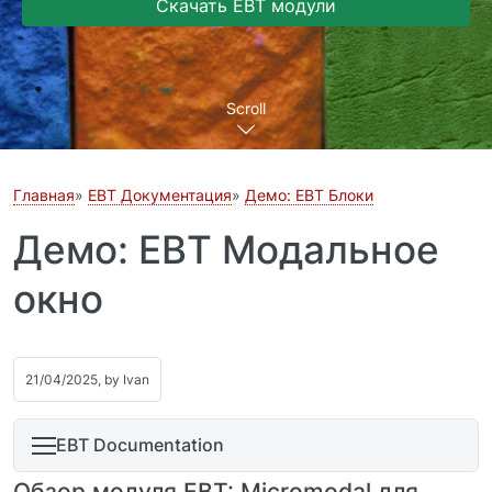
Скачать EBT модули
Scroll
Главная
EBT Документация
Демо: EBT Блоки
Демо: EBT Модальное
окно
21/04/2025, by
Ivan
EBT Documentation
Обзор модуля EBT: Micromodal для