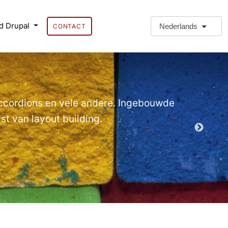
d Drupal
Nederlands
CONTACT
❗Extra 
Extra Paragr
Accordions en vele andere. Ingebouwde
t van layout building.
Demo EPT