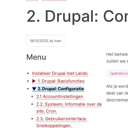
2. Drupal: Co
18/10/2025, by
Ivan
Het beheer
Menu
zullen we 
Installeer Drupal met Lando
/admin/c
1. Drupal: Basisfuncties
Als je eer
2. Drupal: Configuratie
deel van d
2.1 Accountinstellingen
doorneme
2.2. Systeem. Informatie over de
site. Cron.
2.3. Gebruikersinterface.
Snelkoppelingen.