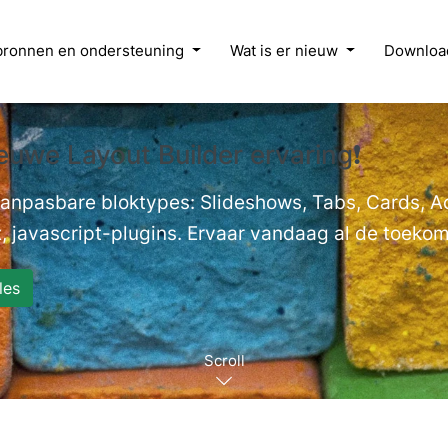
bronnen en ondersteuning
Wat is er nieuw
Downloa
euwe Layout Builder ervaring❗
 aanpasbare bloktypes: Slideshows, Tabs, Cards, 
, javascript-plugins. Ervaar vandaag al de toekoms
les
Scroll