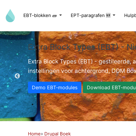
Overslaan en naar de inhoud gaan
EBT-blokken 🧱
EPT-paragrafen 🆕
Hulp
Extra Block Types (EBT) - Ni
ed videos.
Extra Block Types (EBT) - gestileerde,
instellingen voor achtergrond, DOM Box
Demo EBT-modules
Download EBT-modu
Home
Drupal Boek