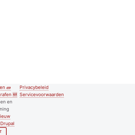
en 🧱
Privacybeleid
nd
Footer menu
rafen 🆕
Servicevoorwaarden
r
nen en
ning
nieuw
Drupal
T