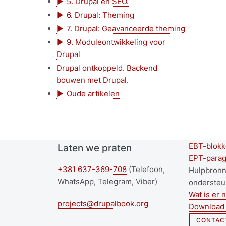
5. Drupal en SEO.
6. Drupal: Theming
7. Drupal: Geavanceerde theming
9. Moduleontwikkeling voor
Drupal
Drupal ontkoppeld. Backend
bouwen met Drupal.
Oude artikelen
EBT-blokk
Laten we praten
Seco
EPT-parag
+381 637-369-708
(Telefoon,
foote
Hulpbron
WhatsApp, Telegram, Viber)
ondersteu
menu
Wat is er 
projects@drupalbook.org
Download 
CONTAC