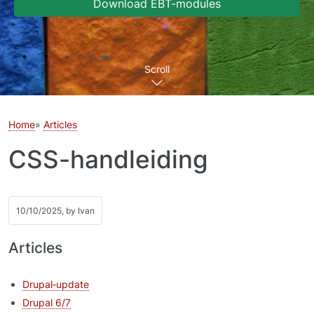
Download EBT-modules
Scroll
Home
Articles
CSS-handleiding
10/10/2025, by
Ivan
Articles
Drupal‑update
Drupal 6/7