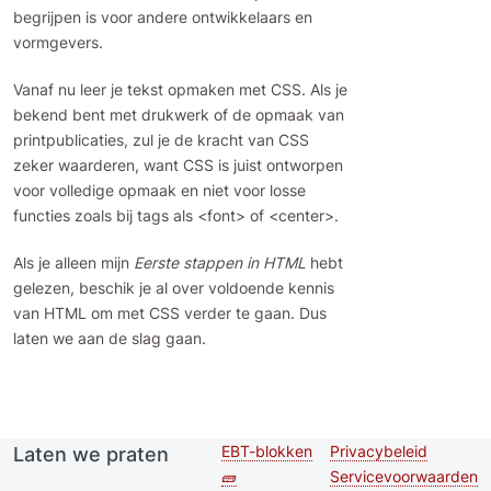
begrijpen is voor andere ontwikkelaars en
vormgevers.
Vanaf nu leer je tekst opmaken met CSS. Als je
bekend bent met drukwerk of de opmaak van
printpublicaties, zul je de kracht van CSS
zeker waarderen, want CSS is juist ontworpen
voor volledige opmaak en niet voor losse
functies zoals bij tags als <font> of <center>.
Als je alleen mijn
Eerste stappen in HTML
hebt
gelezen, beschik je al over voldoende kennis
van HTML om met CSS verder te gaan. Dus
laten we aan de slag gaan.
EBT-blokken
Privacybeleid
Laten we praten
Second
Footer menu
🧱
Servicevoorwaarden