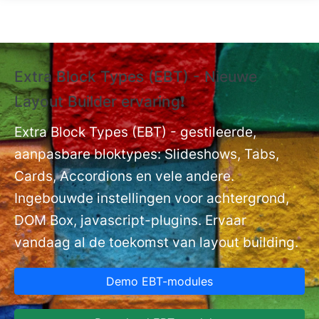
Overslaan en naar de inhoud gaan
Extra Block Types (EBT) - Nieuwe
❗
Layout Builder ervaring❗
P
Ex
nt
Extra Block Types (EBT) - gestileerde,
ge
aanpasbare bloktypes: Slideshows, Tabs,
Cards, Accordions en vele andere.
Ingebouwde instellingen voor achtergrond,
DOM Box, javascript-plugins. Ervaar
vandaag al de toekomst van layout building.
Demo EBT-modules