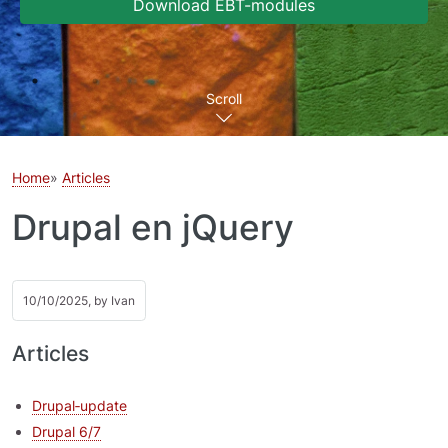
Download EBT-modules
Scroll
Home
Articles
Drupal en jQuery
10/10/2025, by
Ivan
Articles
Drupal‑update
Drupal 6/7