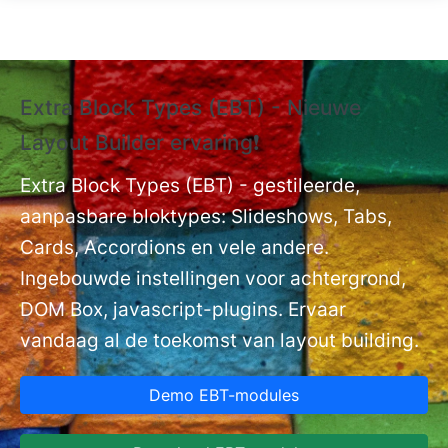
Overslaan en naar de inhoud gaan
Extra Block Types (EBT) - Nieuwe
❗
Layout Builder ervaring❗
P
Ex
nt
Extra Block Types (EBT) - gestileerde,
ge
aanpasbare bloktypes: Slideshows, Tabs,
Cards, Accordions en vele andere.
Ingebouwde instellingen voor achtergrond,
DOM Box, javascript-plugins. Ervaar
vandaag al de toekomst van layout building.
Demo EBT-modules