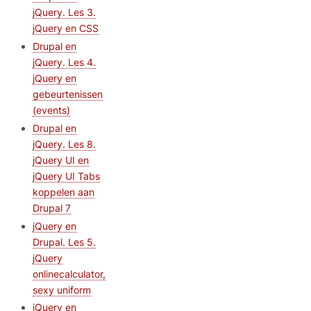
jQuery. Les 3.
jQuery en CSS
Drupal en
jQuery. Les 4.
jQuery en
gebeurtenissen
(events)
Drupal en
jQuery. Les 8.
jQuery UI en
jQuery UI Tabs
koppelen aan
Drupal 7
jQuery en
Drupal. Les 5.
jQuery
onlinecalculator,
sexy uniform
jQuery en