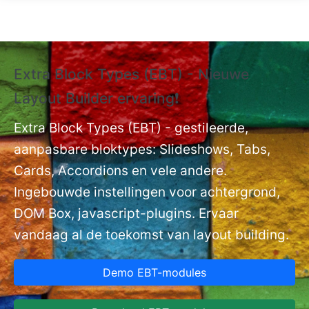
Overslaan en naar de inhoud gaan
Extra Block Types (EBT) - Nieuwe
❗
Layout Builder ervaring❗
P
Ex
nt
Extra Block Types (EBT) - gestileerde,
ge
aanpasbare bloktypes: Slideshows, Tabs,
Cards, Accordions en vele andere.
Ingebouwde instellingen voor achtergrond,
DOM Box, javascript-plugins. Ervaar
vandaag al de toekomst van layout building.
Demo EBT-modules