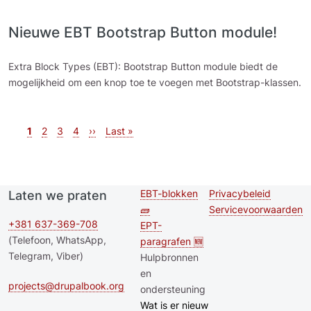
Nieuwe EBT Bootstrap Button module!
Extra Block Types (EBT): Bootstrap Button module biedt de
mogelijkheid om een knop toe te voegen met Bootstrap-klassen.
Paginering
Huidige pagina
Pagina
Pagina
Pagina
Volgende pagina
Laatste pagina
1
2
3
4
››
Last »
EBT-blokken
Privacybeleid
Laten we praten
Second
Footer menu
🧱
Servicevoorwaarden
footer
+381 637-369-708
EPT-
(Telefoon, WhatsApp,
paragrafen 🆕
menu
Telegram, Viber)
Hulpbronnen
en
projects@drupalbook.org
ondersteuning
Wat is er nieuw