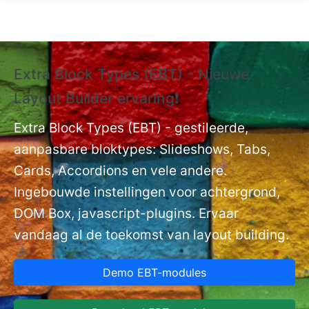
Overslaan en naar de inhoud gaan
Extra Block Types (EBT) - Nieuwe
❗
Layout Builder ervaring❗
P
Ex
nt
Extra Block Types (EBT) - gestileerde,
ge
aanpasbare bloktypes: Slideshows, Tabs,
Cards, Accordions en vele andere.
Ingebouwde instellingen voor achtergrond,
DOM Box, javascript-plugins. Ervaar
vandaag al de toekomst van layout building.
Demo EBT-modules