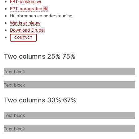
EBT-blokken 🧱
EPT-paragrafen 🆕
Hulpbronnen en ondersteuning
Wat is er nieuw
Download Drupal
CONTACT
Two columns 25% 75%
Text block
Text block
Two columns 33% 67%
Text block
Text block