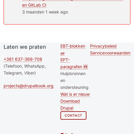
en GitLab CI
3 maanden 1 week ago
EBT-blokken
Privacybeleid
Laten we praten
Second
Footer menu
🧱
Servicevoorwaarden
footer
+381 637-369-708
EPT-
(Telefoon, WhatsApp,
paragrafen 🆕
menu
Telegram, Viber)
Hulpbronnen
en
projects@drupalbook.org
ondersteuning
Wat is er nieuw
Download
Drupal
CONTACT