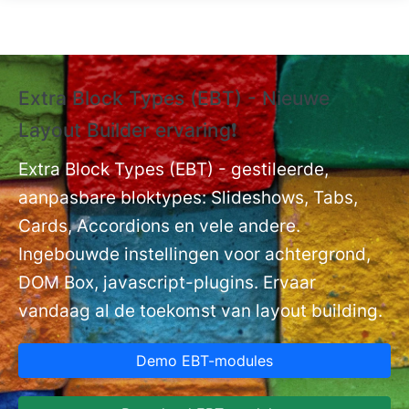
Overslaan en naar de inhoud gaan
Extra Block Types (EBT) - Nieuwe
❗
Layout Builder ervaring❗
P
Ex
nt
Extra Block Types (EBT) - gestileerde,
ge
aanpasbare bloktypes: Slideshows, Tabs,
Cards, Accordions en vele andere.
Ingebouwde instellingen voor achtergrond,
DOM Box, javascript-plugins. Ervaar
vandaag al de toekomst van layout building.
Demo EBT-modules