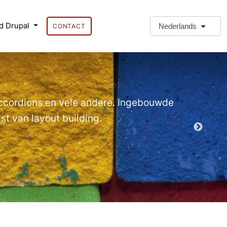
d Drupal
Nederlands
CONTACT
❗Extra 
Extra Paragr
Accordions en vele andere. Ingebouwde
t van layout building.
Demo EPT