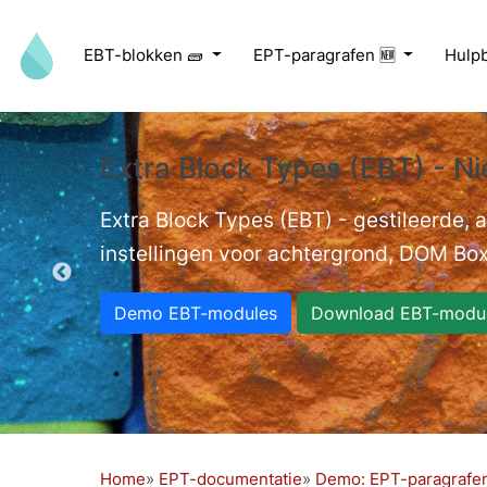
Overslaan en naar de inhoud gaan
EBT-blokken 🧱
EPT-paragrafen 🆕
Hulp
Extra Block Types (EBT) - Ni
ed videos.
Extra Block Types (EBT) - gestileerde,
instellingen voor achtergrond, DOM Box
Demo EBT-modules
Download EBT-modu
Home
EPT-documentatie
Demo: EPT-paragrafe