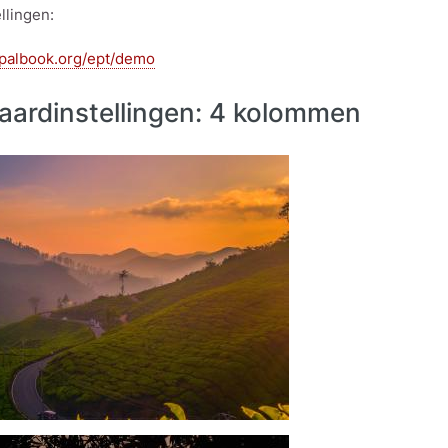
llingen:
upalbook.org/ept/demo
aardinstellingen: 4 kolommen
g
g