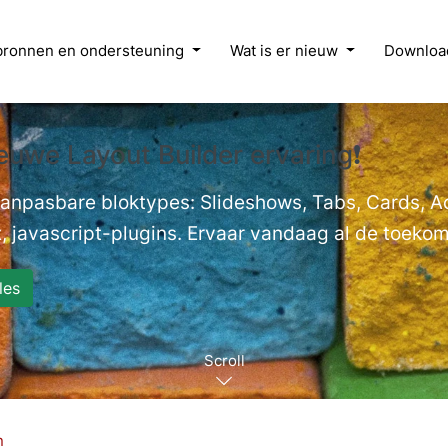
bronnen en ondersteuning
Wat is er nieuw
Downloa
euwe Layout Builder ervaring❗
 aanpasbare bloktypes: Slideshows, Tabs, Cards, 
, javascript-plugins. Ervaar vandaag al de toekoms
les
Scroll
n