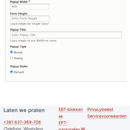
EBT-blokken
Privacybeleid
Laten we praten
Second
Footer menu
🧱
Servicevoorwaarden
footer
+381 637-369-708
EPT-
(Telefoon, WhatsApp,
paragrafen 🆕