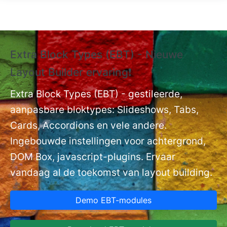
Overslaan en naar de inhoud gaan
Extra Block Types (EBT) - Nieuwe
❗
Layout Builder ervaring❗
P
Ex
nt
Extra Block Types (EBT) - gestileerde,
ge
aanpasbare bloktypes: Slideshows, Tabs,
Cards, Accordions en vele andere.
Ingebouwde instellingen voor achtergrond,
DOM Box, javascript-plugins. Ervaar
vandaag al de toekomst van layout building.
Demo EBT-modules