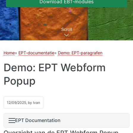
Download EBT-modules
Scroll
Home
EPT-documentatie
Demo: EPT-paragrafen
Demo: EPT Webform
Popup
12/09/2025, by
Ivan
EPT Documentation
Overzicht van de EPT Webform Popup