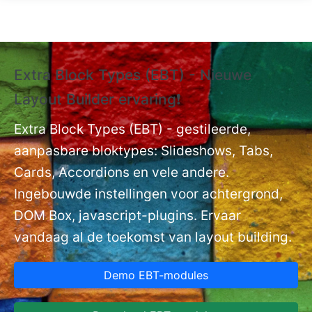
Overslaan en naar de inhoud gaan
Extra Block Types (EBT) - Nieuwe
❗
Layout Builder ervaring❗
P
Ex
nt
Extra Block Types (EBT) - gestileerde,
ge
aanpasbare bloktypes: Slideshows, Tabs,
Cards, Accordions en vele andere.
Ingebouwde instellingen voor achtergrond,
DOM Box, javascript-plugins. Ervaar
vandaag al de toekomst van layout building.
Demo EBT-modules